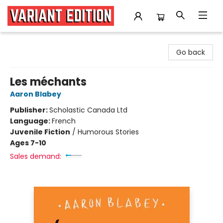
Variant Edition Graphic Novels + Comics
Go back
Les méchants
Aaron Blabey
Publisher:
Scholastic Canada Ltd
Language:
French
Juvenile Fiction
/
Humorous Stories
Ages 7-10
Sales demand: