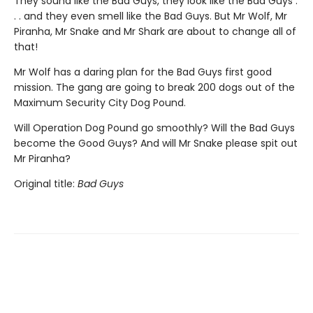
They sound like the Bad Guys, they look like the Bad Guys .
. . and they even smell like the Bad Guys. But Mr Wolf, Mr
Piranha, Mr Snake and Mr Shark are about to change all of
that!
Mr Wolf has a daring plan for the Bad Guys first good
mission. The gang are going to break 200 dogs out of the
Maximum Security City Dog Pound.
Will Operation Dog Pound go smoothly? Will the Bad Guys
become the Good Guys? And will Mr Snake please spit out
Mr Piranha?
Original title:
Bad Guys