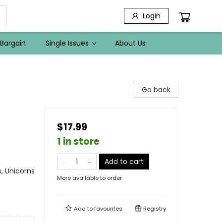
Login
Bargain
Single Issues
About Us
Go back
$17.99
1 in store
Add to cart
, Unicorns
More available to order
Add to
favourites
Registry