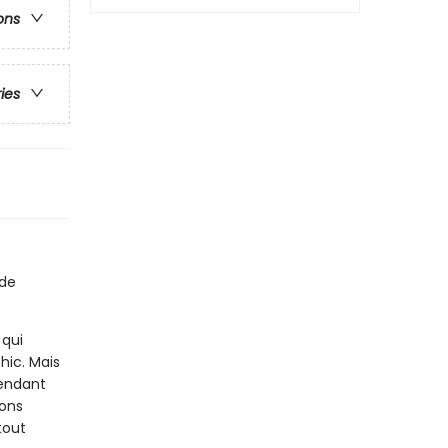
ons
ries
 de
qui
hic. Mais
pendant
gons
tout