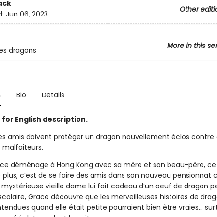
ack
Other editi
d:
Jun 06, 2023
More in this se
des dragons
n
Bio
Details
for English description.
es amis doivent protéger un dragon nouvellement éclos contre
 malfaiteurs.
ce déménage à Hong Kong avec sa mère et son beau-père, ce 
le plus, c’est de se faire des amis dans son nouveau pensionnat c
mystérieuse vieille dame lui fait cadeau d’un oeuf de dragon 
scolaire, Grace découvre que les merveilleuses histoires de dra
ntendues quand elle était petite pourraient bien être vraies… sur