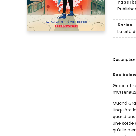
Paperb
Publishe
Series
La cité 
Descriptio
See below 
Grace et s
mystérieux
Quand Gra
l’inquiète 
quand une 
une sortie 
qu’elle a e