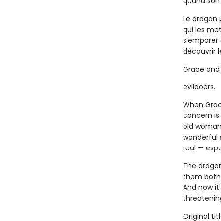
quand son 
Le dragon 
qui les me
s’emparer 
découvrir l
Grace and 
evildoers.
When Grac
concern is
old woman g
wonderful 
real — esp
The dragon
them both 
And now it'
threatening
Original ti