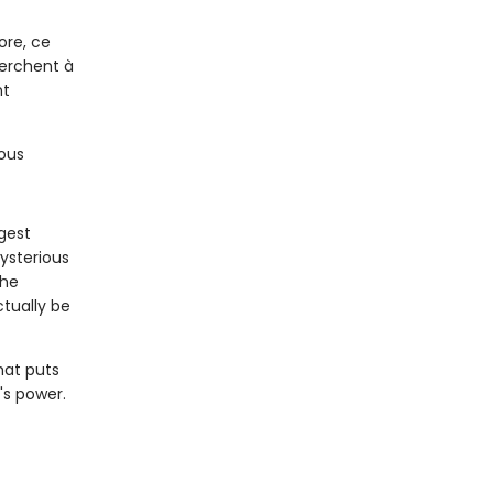
re, ce
herchent à
nt
ous
gest
ysterious
the
tually be
hat puts
's power.