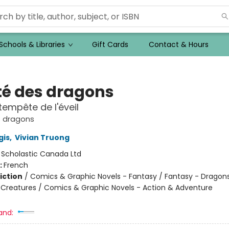
Schools & Libraries
Gift Cards
Contact & Hours
ité des dragons
 tempête de l'éveil
s dragons
gis
,
Vivian Truong
:
Scholastic Canada Ltd
:
French
iction
/
Comics & Graphic Novels - Fantasy / Fantasy - Dragons
 Creatures / Comics & Graphic Novels - Action & Adventure
and: