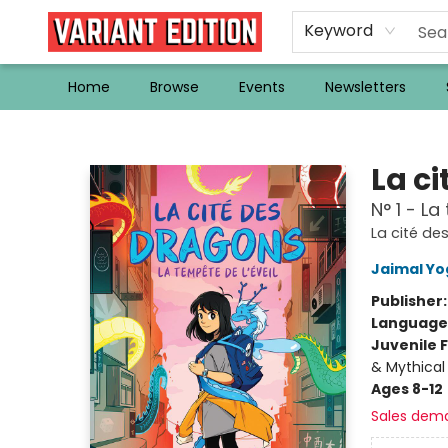
Keyword
Home
Browse
Events
Newsletters
Variant Edition Graphic Novels + Comics
La c
N° 1 - La
La cité de
Jaimal Yo
Publisher
Language
Juvenile F
& Mythical
Ages 8-12
Sales dem