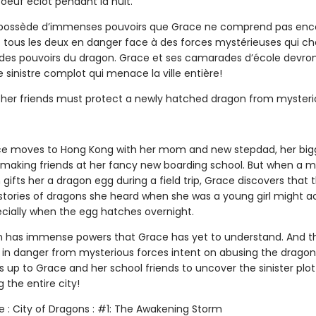
oeuf éclot pendant la nuit.
possède d’immenses pouvoirs que Grace ne comprend pas enco
t tous les deux en danger face à des forces mystérieuses qui c
des pouvoirs du dragon. Grace et ses camarades d’école devro
e sinistre complot qui menace la ville entière!
her friends must protect a newly hatched dragon from mysteri
e moves to Hong Kong with her mom and new stepdad, her big
 making friends at her fancy new boarding school. But when a m
ifts her a dragon egg during a field trip, Grace discovers that 
stories of dragons she heard when she was a young girl might ac
ecially when the egg hatches overnight.
 has immense powers that Grace has yet to understand. And t
in danger from mysterious forces intent on abusing the dragon
s up to Grace and her school friends to uncover the sinister plot
 the entire city!
tle : City of Dragons : #1: The Awakening Storm