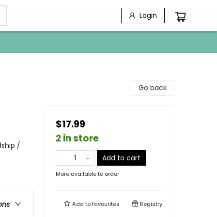
Login
Go back
$17.99
2 in store
dship /
Add to cart
More available to order
ons
Add to
favourites
Registry