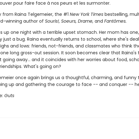
trouver pour faire face à nos peurs et les surmonter.
ry from Raina Telgemeier, the #1
New York Times
bestselling, mul
rd-winning author of
Souris!, Soeurs, Drame,
and
Fantômes.
s up one night with a terrible upset stomach. Her mom has one,
ly just a bug. Raina eventually returns to school, where she's deal
ighs and lows: friends, not-friends, and classmates who think th
st one long gross-out session. It soon becomes clear that Raina'
't going away... and it coincides with her worries about food, sch
riendships. What's going on?
emeier once again brings us a thoughtful, charming, and funny t
ing up and gathering the courage to face -- and conquer -- he
le:
Guts