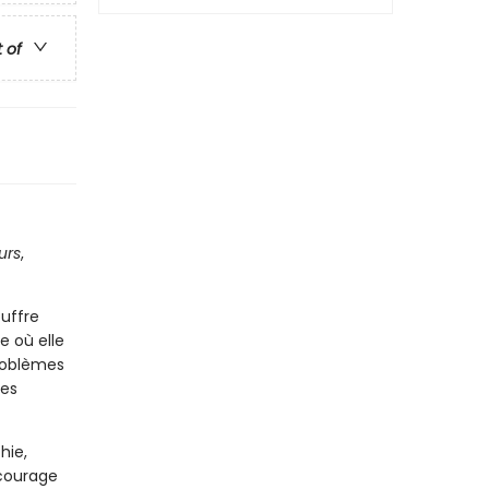
t of
urs
,
uffre
e où elle
problèmes
les
hie,
 courage