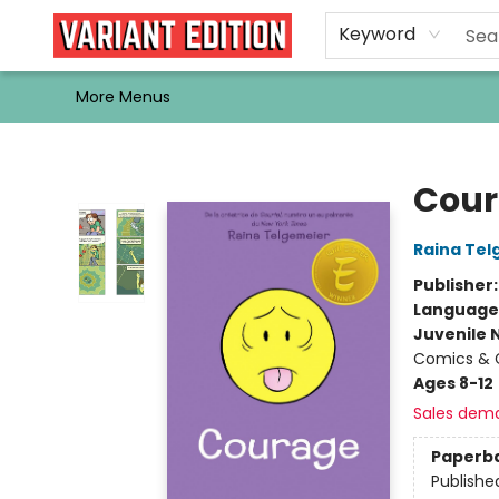
Home
Browse
Events
Newsletters
Schools & Libraries
Gift Cards
Contact & Hours
Bargain
Single Issues
About Us
Keyword
More Menus
Variant Edition Graphic Novels + Comics
Cou
Raina Tel
Publisher
Language
Juvenile 
Comics & G
Ages 8-12
Sales dem
Paperb
Publishe