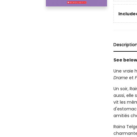
Included
Descriptio
See below 
Une vraie h
Drame
et
Un soir, R
aussi, elle
vit les mê
d'estomac c
amitiés ch
Raina Telge
charmante 