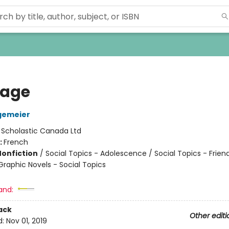
rage
gemeier
:
Scholastic Canada Ltd
:
French
Nonfiction
/
Social Topics - Adolescence / Social Topics - Frien
raphic Novels - Social Topics
and:
ack
Other editi
d:
Nov 01, 2019