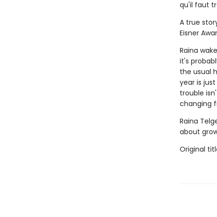
qu'il faut 
A true sto
Eisner Awa
Raina wake
it's probab
the usual h
year is ju
trouble isn
changing f
Raina Telg
about grow
Original tit