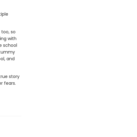
tiple
 too, so
ing with
e school
s tummy
ool, and
rue story
r fears.