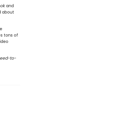
ook
and
d about
ne
s tons of
ideo
Need-to-