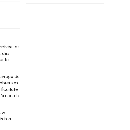
rrivée, et
t des
ur les
ouvrage de
ombreuses
 Écarlate
Pokémon de
new
s is a