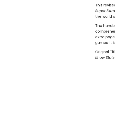
This revis
Super Extr
the world 
The handbo
comprehens
extra page
games. It i
Original Tit
Know Stats