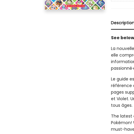
Descriptio
See below 
La nouvelle
elle compr
informatio
passionné·
Le guide es
référence 
pages supp
et Violet.
tous âges.
The latest 
Pokémon! W
must-have 