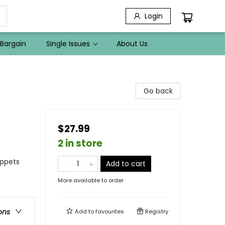
Login
Bargain
Single Issues
About Us
Go back
$27.99
2 in store
uppets
Add to cart
More available to order
ons
Add to
favourites
Registry