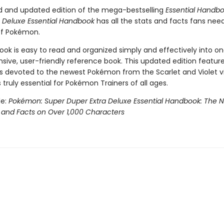
ed and updated edition of the mega-bestselling
Essential Handb
a Deluxe Essential Handbook
has all the stats and facts fans nee
of Pokémon.
ok is easy to read and organized simply and effectively into o
ive, user-friendly reference book. This updated edition feature
s devoted to the newest Pokémon from the Scarlet and Violet v
s truly essential for Pokémon Trainers of all ages.
le:
Pokémon: Super Duper Extra Deluxe Essential Handbook: The 
 and Facts on Over 1,000 Characters