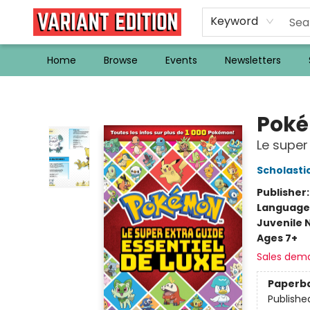
Keyword
Home
Browse
Events
Newsletters
Variant Edition Graphic Novels + Comics
Pok
Le super
Scholasti
Publisher
Language
Juvenile 
Ages 7+
Sales dem
Paperb
Publishe