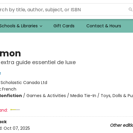
Schools & Libraries
Gift Cards
Contact & Hours
émon
 extra guide essentiel de luxe
c
:
Scholastic Canada Ltd
:
French
Nonfiction
/
Games & Activities / Media Tie-In / Toys, Dolls & P
and:
ack
Other editi
d:
Oct 07, 2025