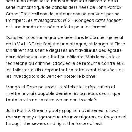
sensation dans cette nouvelle enquête hilarante de la
série humoristique de bandes dessinées de John Patrick
Green! Trois millions de lecteur·rices ne peuvent pas se
tromper :
Les Investigators : N˚ 2 - Plongeon dans l’action!
est une bande dessinée parfaite pour les jeunes!
Dans leur prochaine grande aventure, le quartier général
de la V.A.L.I.S.E fait l’objet d’une attaque, et Mango et Flash
s’infiltrent sous terre déguisés en travailleurs des égouts
pour débloquer une situation délicate. Mais lorsque leur
recherche du criminel Craquedile se retourne contre eux,
les toilettes qu’ils empruntent se retrouvent bloquées, et
les Investigators doivent en porter le blâme!
Mango et Flash pourront-ils rétablir leur réputation et
mettre le vrai coupable derrière les barreaux avant que
toute la ville ne se retrouve en eau trouble?
John Patrick Green’s goofy graphic novel series follows
the super spy alligator duo the Investigators as they travel
through the sewers and fight the forces of evil.